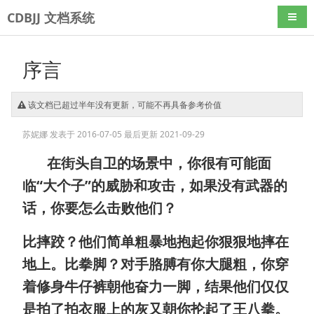
CDBJJ 文档系统
导航
序言
该文档已超过半年没有更新，可能不再具备参考价值
苏妮娜
发表于 2016-07-05
最后更新 2021-09-29
在街头自卫的场景中，你很有可能面
临“大个子”的威胁和攻击，如果没有武器的
话，你要怎么击败他们？
比摔跤？他们简单粗暴地抱起你狠狠地摔在
地上。比拳脚？对手胳膊有你大腿粗，你穿
着修身牛仔裤朝他奋力一脚，结果他们仅仅
是拍了拍衣服上的灰又朝你抡起了王八拳。