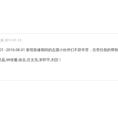
 2017-01-13
.07.01 -2016.08.01 新馆装修期间的志愿小伙伴们不辞辛苦，任劳任怨的帮
圣磊,钟张珊,徐吉,吕文浩,宋怀宇,刘莎 !