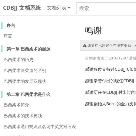
CDBJJ 文档系统
文档列表
序言
鸣谢
序言
该文档已超过半年没有更新，
第一章 巴西柔术的起源
苏妮娜
发表于 2016-12-07
最后更
巴西柔术的历史
感谢各位支持过CDBJJ Clu
巴西柔术跟柔道的区别
感谢辛苦付出的现任
CDBJJ
巴西柔术的发展及现状
感谢历任在CDBJJ 付出过的教练 J
第二章 巴西柔术是什么
感谢创始人Boris的全力支
巴西柔术简介
巴西柔术的技术要领
巴西柔术通用规则及名词中英文对照表