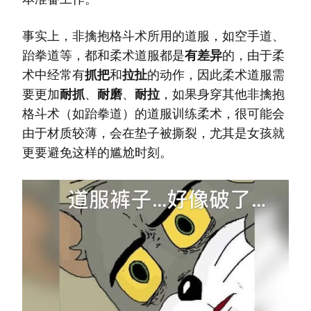
事实上，非擒抱格斗术所用的道服，如空手道、
跆拳道等，都和柔术道服都是
有差异
的，由于柔
术中经常有
抓把
和
拉扯
的动作，因此柔术道服需
要更加
耐抓
、
耐磨
、
耐拉
，如果身穿其他非擒抱
格斗术（如跆拳道）的道服训练柔术，很可能会
由于材质较薄，会在垫子被撕裂，尤其是女孩就
更要避免这样的尴尬时刻。