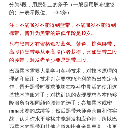
分为5段，用腰带上的条子（一般是用胶布缠绕
的）来表示段位。（0-4条）
注：不满16岁不能得到蓝带，不满18岁不能得到
棕带。晋升为黑带的最低年龄是19岁。
只有黑带才有资格颁发蓝色、紫色、棕色腰带，
高段位黑带要从更高段位者获得，比如黑带二段
的腰带，颁发者至少要是黑带三段。
巴西柔术需要大量学习各种技术，对技术原理的
理解和应用；技术判定要求能流利的做出指定动
作，晋升黑带时要求能够在格斗
中灵活的使用这
些技术降服对手；对抗训练的表现要求基本能够
降服所有相同颜色腰带的选手；参加柔术或密
mma
比赛的成绩等；然后黑带老师会亲自和你实
战，认为你水平够格才能颁发相应色带，所以巴
西柔术的黑带和其他武道相比含金量更高，也更