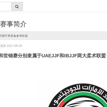
赛事简介
可能不再具备参考价值
新 2021-09-29
和世锦赛分别隶属于
UAEJJF
和
IBJJF
两大柔术联盟