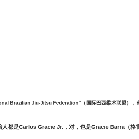
onal Brazilian Jiu-Jitsu Federation”
（国际巴西柔术联盟）
，
都是Carlos Gracie Jr.，对，也是Gracie Ba